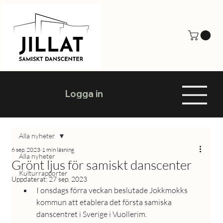
Logga in
Alla nyheter
6 sep. 2023
1 min läsning
Alla nyheter
Grönt ljus för samiskt danscenter
Kulturrapporter
Uppdaterat:
27 sep. 2023
I onsdags förra veckan beslutade Jokkmokks 
kommun att etablera det första samiska 
danscentret i Sverige i Vuollerim.