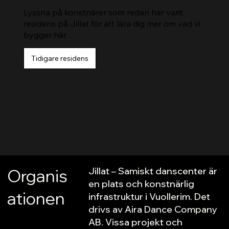
Lyssna på konstnärer som redan har varit
residens på Jillat för att lära dig mer om vad vi
bygger här.
Tidigare residens
Jillat – Samiskt danscenter är
Organis
en plats och konstnärlig
ationen
infrastruktur i Vuollerim. Det
drivs av Aira Dance Company
AB. Vissa projekt och