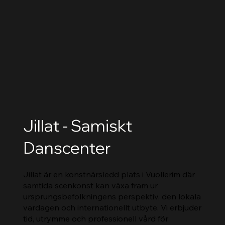
Jillat - Samiskt
Danscenter
Jillat är en konstnärsledd plats i Vuollerim där
samtida scenkonst kan växa fram ur
ursprungsbefolkningens perspektiv, den lokala
vardagen och internationellt utbyte. Vi erbjuder
tid, utrymme och professionell vård för