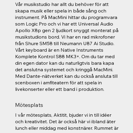
Vår musikstudio har allt du behöver för att
skapa musik eller spela in både sång och
instrument. På MacMini hittar du programvara
som Logic Pro och vi har ett Universal Audio
Apollo X8p gen 2 ljudkort snyggt monterat på
musikstudions bord. Vi har en rad mikrofoner
från Shure SM58 till Neumann U87 Ai Studio.
Vårt keyboard är en Native Instruments
Komplete Kontrol S88 MK3+. Om du tar med
din egen dator kan du naturligtvis bara kapa
det anslutna systemet och kringgå MacMini.
Med Dante-nätverket kan du också ansluta till
scenboxen i amfiteatern för att spela in
livekonserter eller ett band i produktion.
Mötesplats
I vår mötesplats, Aktitit, bjuder vi in ​​till idéer
och kreativitet. Det är också här vi ibland äter
lunch eller middag med konstnärer. Rummet är