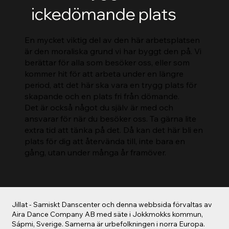
ickedömande plats
En mycket viktig del av den här arbetsplatsen
är den moraliska grund vi har byggt den på. Vi
berättar för alla som besöker oss, eller som
kommer hit för att arbeta under en längre
period, att det här ska vara en trygg plats för
skapande och en plats fri från dömande.
Det är också något du själv är med och
ansvarar för när du besöker oss. Ta gärna lite
extra tid att tänka på det. Då kan det här bli en
plats för dig att återvända till, inte bara en
gång, utan under många år framöver.
Jillat - Samiskt Danscenter och denna webbsida förvaltas av
Aira Dance Company AB med säte i Jokkmokks kommun,
Sápmi, Sverige. Samerna är urbefolkningen i norra Europa.