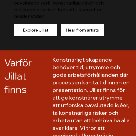
oavslutade verk, konstnärliga risker och
relationer som kan fortsätta även efter
residenstiden.
Explore Jillat
Hear from artists
Konstnärligt skapande
Varför
behöver tid, utrymme och
Jillat
goda arbetsförhållanden där
processen kan ta tid innan en
finns
presentation. Jillat finns för
att ge konstnärer utrymme
att utforska oavslutade idéer,
ta konstnärliga risker och
arbeta utan att behöva ha alla
svar klara. Vi tror att
meningsfull konstnärlig