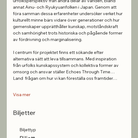
urfolksperspektiv från andra delar av världen, bland 
annat Ainu- och Ryukyuanfolken i Japan. Genom att 
föra samman dessa erfarenheter undersöker verket hur 
kulturellt minne bärs vidare över generationer och hur 
gemenskaper upprätthåller kunskap, motståndskraft 
och samhörighet trots historiska och pågående former 
av fördrivning och marginalisering.
I centrum för projektet finns ett sökande efter 
alternativa sätt att leva tillsammans. Med inspiration 
från urfolks kunskapssystem och kollektiva former av 
omsorg och ansvar ställer Echoes Through Time… 
Land  frågan om hur vi kan föreställa oss framtider…
Visa mer
Biljetter
Biljettyp