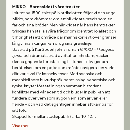
MIKKO – Barnsoldat i våra trakter
I slutet av 1500-talet på Nordkalotten följer vi den unge 
Mikko, som drömmer om att bli krigare precis som sin 
far och sina bröder. Men när kriget når hans hemtrakter 
tvingas han ställa svåra frågor om identitet, lojalitet och 
tillhörighet i ett område där människor levt över gränser 
långt innan kungariken drog sina gränslinjer.
Baserad på Kai Söderhjelms roman 
MIKKO – I kungens 
tjänst
 och dramatiserad av Staffan Ehrstam, väcker 
denna gripande föreställning historien till liv genom 
berättelsen om en pojke som måste navigera i en värld 
där varje val får konsekvenser. Med svenska och 
meänkieli som huvudspråk, samt inslag av samiska och 
ryska, knyter föreställningen samman historiens 
konflikter med vår egen tid och bjuder in publiken att 
fundera över vem som avgör vem som är vän eller 
fiende – och vad det egentligen innebär att kämpa för 
sitt folk.
Skapad för mellanstadiepublik (cirka 10–12…
Visa mer