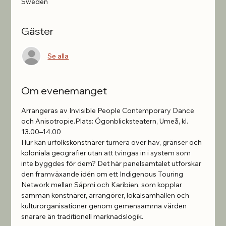
Sweden
Gäster
Se alla
Om evenemanget
Arrangeras av Invisible People Contemporary Dance 
och Anisotropie.Plats: Ögonblicksteatern, Umeå, kl. 
13.00–14.00
Hur kan urfolkskonstnärer turnera över hav, gränser och 
koloniala geografier utan att tvingas in i system som 
inte byggdes för dem? Det här panelsamtalet utforskar 
den framväxande idén om ett Indigenous Touring 
Network mellan Sápmi och Karibien, som kopplar 
samman konstnärer, arrangörer, lokalsamhällen och 
kulturorganisationer genom gemensamma värden 
snarare än traditionell marknadslogik.