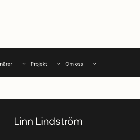
närer
Projekt
Om oss
Linn Lindström