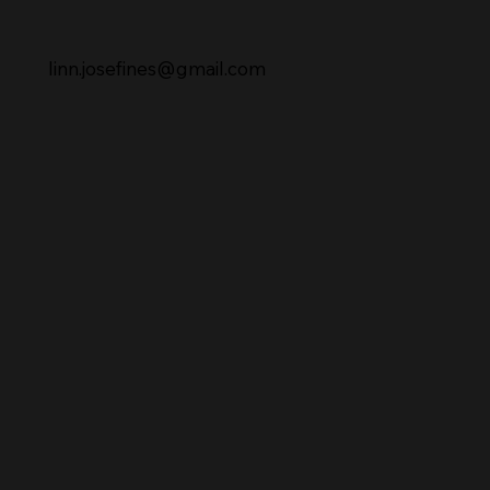
linn.josefines@gmail.com